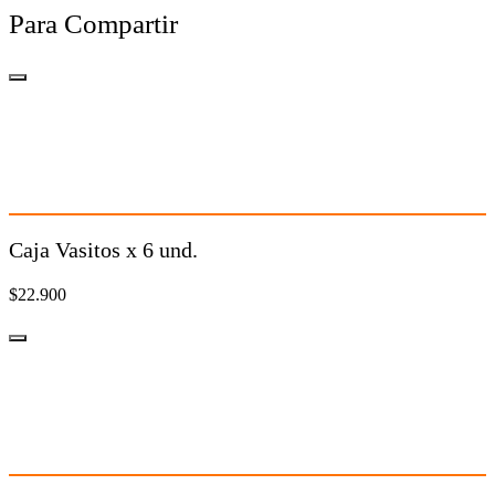
Para Compartir
Caja Vasitos x 6 und.
$22.900
Caja Vasitos x 6 und.
$22.900
Tarro de Helado 1L
$29.900 c/u